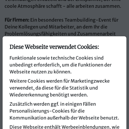
coole Atmosphäre schafft - alle arbeiten zusammen.
Für Firmen:
Ein besonderes Teambuilding-Event für
Deine Kollegen und Mitarbeiter, an dem Ihr die
Problemlösungsfähigkeiten und Zusammenarbeit
Eures Teams in spielerischer Weise auf die Probe stellt
Diese Webseite verwendet Cookies:
und verbessert. Das macht nicht nur Spaß, sondern
bringt das Team auch näher zusammen.
Funktionale sowie technische Cookies sind
unbedingt erforderlich, um die Funktionen der
Du suchst noch ein besonderes Geschenk:
Egal, ob für
Webseite nutzen zu können.
Geburtstage, Jahrestage, Feiertage; eine Scavenger
Weitere Cookies werden für Marketingzwecke
Escape Geschenkkarte ist immer eine tolle
verwendet, da diese für die Statistik und
Überraschung. Großartige Momente und
Wiedererkennung benötigt werden.
unvergessliche Erlebnisse warten auf Euch. Und noch
dazu sind unsere Geschenkkarten absolut flexibel und
Zusätzlich werden ggf. in einigen Fällen
können für jedes Spiel zu jedem Datum eingelöst
Personalisierungs-Cookies für die
werden.
Kommunikation außerhalb der Webseite benutzt.
Diese Webseite enthält Werbeeinblendungen, wie