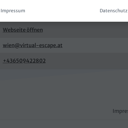
Impressum
Datenschutz
Routenplaner öffnen
Webseite öffnen
wien@virtual-escape.at
+436509422802
Impre