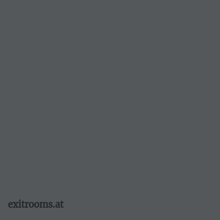
1150 Wien
Routenplaner
öffnen
Webseite öffnen
info@perplexxx-
vienna.at
+436802237700
exitrooms.at