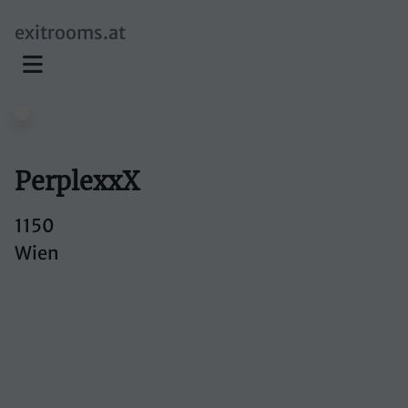
skip to main content
exitrooms.at
PerplexxX
1150
Wien
PerplexxX
Mariahilfer
Gürtel 21/4