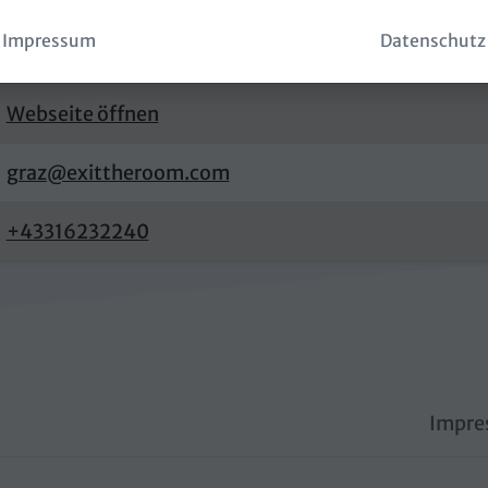
Impressum
Datenschutz
Routenplaner öffnen
Webseite öffnen
graz@exittheroom.com
+43316232240
Impre