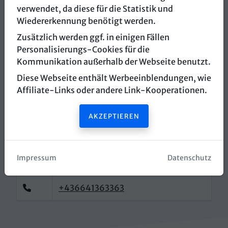
verwendet, da diese für die Statistik und
Escape Quest
Wiedererkennung benötigt werden.
Zusätzlich werden ggf. in einigen Fällen
Shopping Nord
Personalisierungs-Cookies für die
Kommunikation außerhalb der Webseite benutzt.
WienerStraße 331a
Diese Webseite enthält Werbeeinblendungen, wie
8051 Graz
Affiliate-Links oder andere Link-Kooperationen.
Routenplaner öffnen
AKZEPTIEREN
Webseite öffnen
Impressum
Datenschutz
info@escapequest.at
+436641363363