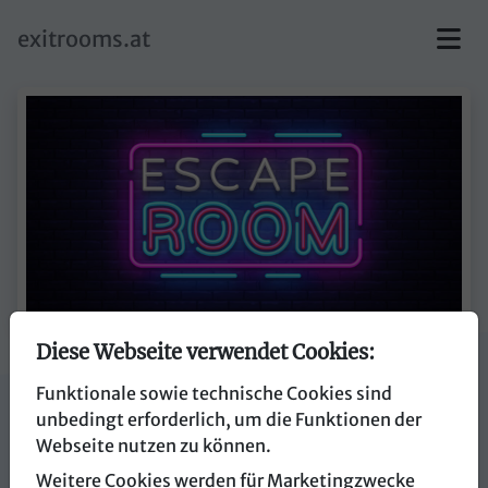
skip to main content
exitrooms.at
Diese Webseite verwendet Cookies:
Escape Quest
Funktionale sowie technische Cookies sind
unbedingt erforderlich, um die Funktionen der
8051 Graz
Webseite nutzen zu können.
Weitere Cookies werden für Marketingzwecke