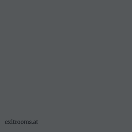
Grabenstraße 28
8010 Graz
Routenplaner öffnen
Webseite öffnen
graz@exittheroom.com
+43316232240
exitrooms.at