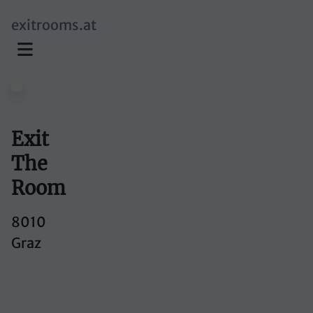
skip to main content
exitrooms.at
Exit
The
Room
8010
Graz
Exit The Room