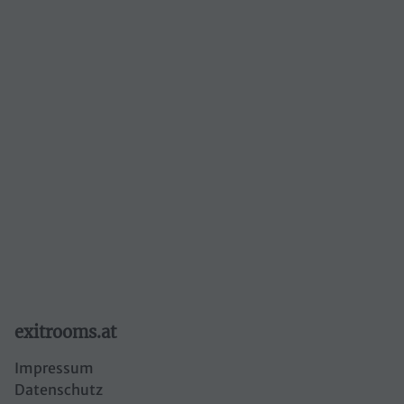
Siezenheim
Routenplaner öffnen
Webseite öffnen
info@mycityhunt.com
Outdoor
exitrooms.at
Impressum
Datenschutz