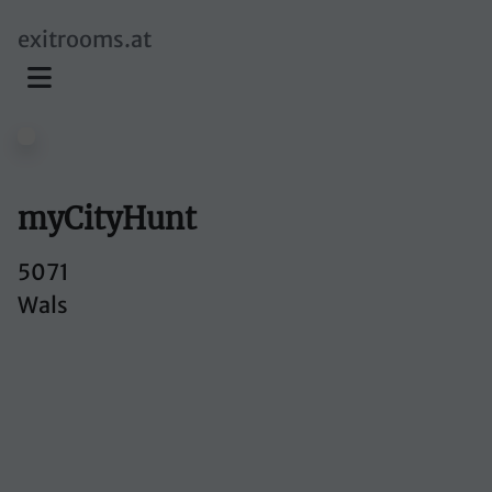
skip to main content
exitrooms.at
myCityHunt
5071
Wals
myCityHunt
Bauerngasse
5071 Wals-