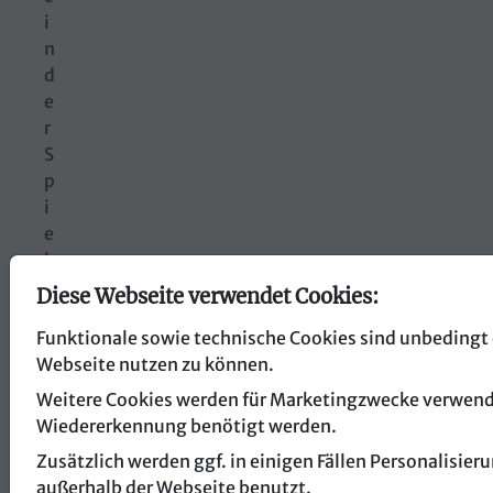
i
n
d
e
r
S
p
i
e
l
e
Diese Webseite verwendet Cookies:
b
Funktionale sowie technische Cookies sind unbedingt 
r
Webseite nutzen zu können.
a
n
Weitere Cookies werden für Marketingzwecke verwendet
c
Wiedererkennung benötigt werden.
h
Zusätzlich werden ggf. in einigen Fällen Personalisi
e
außerhalb der Webseite benutzt.