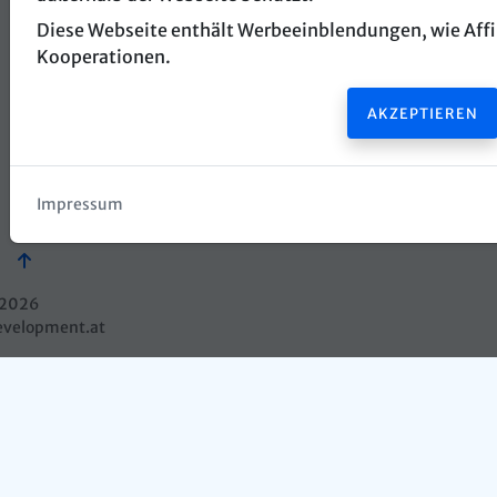
Diese Webseite enthält Werbeeinblendungen, wie Affil
Kooperationen.
AKZEPTIEREN
exitrooms.at
Impressum
Impressum
Datenschutz
2026
evelopment.at